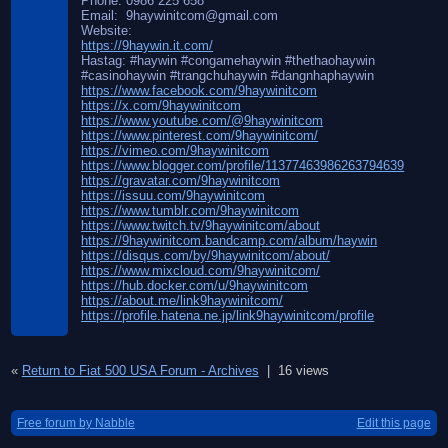
Phone: 0986 225 658
Email: 9haywinitcom@gmail.com
Website:
https://9haywin.it.com/
Hastag: #haywin #congamehaywin #thethaohaywin
#casinohaywin #trangchuhaywin #dangnhaphaywin
https://www.facebook.com/9haywinitcom
https://x.com/9haywinitcom
https://www.youtube.com/@9haywinitcom
https://www.pinterest.com/9haywinitcom/
https://vimeo.com/9haywinitcom
https://www.blogger.com/profile/11377463986263794639
https://gravatar.com/9haywinitcom
https://issuu.com/9haywinitcom
https://www.tumblr.com/9haywinitcom
https://www.twitch.tv/9haywinitcom/about
https://9haywinitcom.bandcamp.com/album/haywin
https://disqus.com/by/9haywinitcom/about/
https://www.mixcloud.com/9haywinitcom/
https://hub.docker.com/u/9haywinitcom
https://about.me/link9haywinitcom/
https://profile.hatena.ne.jp/link9haywinitcom/profile
«
Return to Fiat 500 USA Forum - Archives
|
16 views
Free forum by Nabble
Edit this page